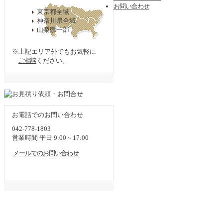
お問い合わせ
東京都全域
神奈川県全域
井上農園
山梨県一部
社長挨拶
お知らせ
会社概要
※上記エリア外でもお気軽に
交通アクセス
ご相談
ください。
サービス
造園・手入れ・緑地管理
レンタル・販売(観葉植物等)
自社栽培のグロスミッチェルバナナ
外構・エクステリア
お電話でのお問い合わせ
施工事例
042-778-1803
施工事例トップ
営業時間 平日 9:00～17:00
お役立ちメニュー
メールでのお問い合わせ
観葉植物レンタル・販売等ご利用の流
れ
お客様の声
サポートメニュー
無料お見積もりフォーム
お問い合わせフォーム
サイトマップ