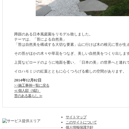
蹲踞のある日本風庭園をリモデル致しました。
テーマは、「苔による自然美」
「苔は自然美を構成する大切な要素」山に行けば木の根元に苔が生
その苔がほかの木々や草花をつなぎ、美しい自然美をつくり出しま
上質なビロードのように地面を覆い、「日本の美」の世界へと連れ
イロハモミジの紅葉とともに心くつろげる癒しの空間があります。
2014年12月02日
> >施工事例一覧に戻る
≪ 個人邸（S邸）
苔のある暮らし ≫
サイトマップ
このサイトについて
個人情報保護方針