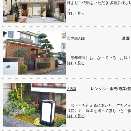
様よりご依頼をいただき 多種多様な
し…
詳しく見る
市内個人邸
造園
毎年年末におこなっている お庭の
詳しく見る
A店舗
レンタル・販売(観葉植
お正月を迎えるにあたり 竹をメイ
り口にミニ庭園を造ってほしいとご
詳しく見る