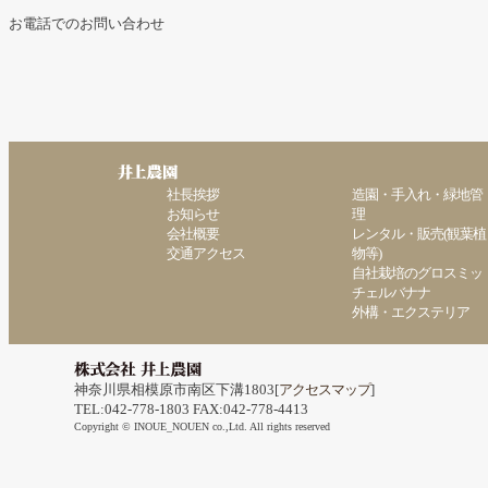
お電話でのお問い合わせ
社長挨拶
造園・手入れ・緑地管
お知らせ
理
会社概要
レンタル・販売(観葉植
交通アクセス
物等)
自社栽培のグロスミッ
チェルバナナ
外構・エクステリア
神奈川県相模原市南区下溝1803[
アクセスマップ
]
TEL:042-778-1803 FAX:042-778-4413
Copyright © INOUE_NOUEN co.,Ltd. All rights reserved