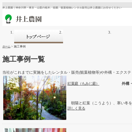
井上農園｜神奈川県・東京・山梨の植木、造園、観葉植物レンタル販売は井上農園にお任せください
ホーム
>
施工事例
施工事例一覧
当社がこれまでに実施をしたレンタル・販売(観葉植物等)や外構・エクス
紅葉庭（もみじ庭）
外構
朝陽と紅葉（こうよう）、寒い冬を
詳しく見る