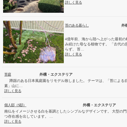
詳しく見る
苔のある暮らし
外
4億年前、海から陸へ上がった最初の
み続けた母なる植物です。 「古代の
らず、 苔…
詳しく見る
苔庭
外構・エクステリア
蹲踞のある日本風庭園をリモデル致しました。 テーマは、「苔による自
素」山に…
詳しく見る
個人邸（S邸）
外構・エクステリア
南仏をイメージさせる白を基調としたシンプルなデザインです。 大型の
つ存在感を出しています。 …
詳しく見る