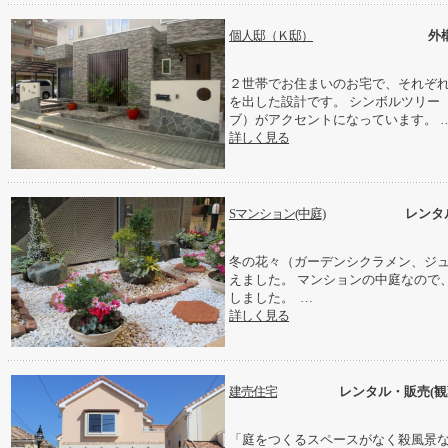
個人邸（Ｋ邸）
外
２世帯でお住まいのお宅で、それぞ
を出した設計です。 シンボルツリー
ブ）がアクセントになっています。 
詳しく見る
Sマンション(中庭)
レンタ
冬の花々（ガーデンシクラメン、ジ
えました。 マンションの中庭なので
しました。 …
詳しく見る
建売住宅
レンタル・販売(観
「庭をつくるスペースがなく殺風景