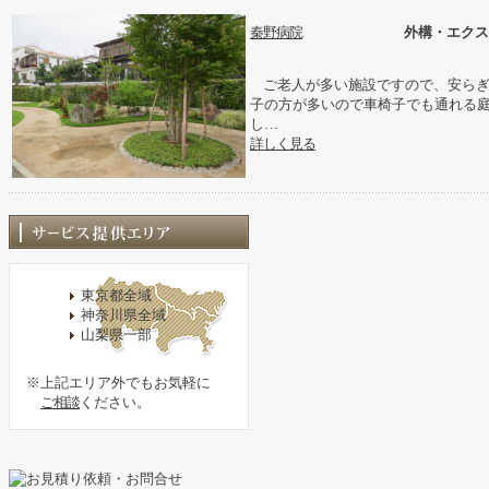
秦野病院
外構・エクス
ご老人が多い施設ですので、安らぎ
子の方が多いので車椅子でも通れる
し…
詳しく見る
東京都全域
神奈川県全域
山梨県一部
※上記エリア外でもお気軽に
ご相談
ください。