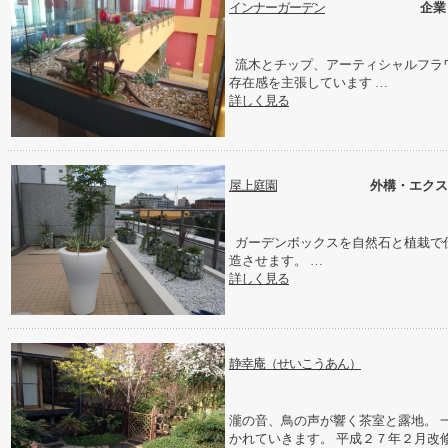
インナーガーデン
企業
流木とチップ、アーティシャルフラ
存在感を主張しています …
詳しく見る
屋上庭園
外構・エクス
ガーデンボックスを自然石と植栽で
造させます。 …
詳しく見る
静幸庵（せいこうあん）
瀧の音、鳥の声が響く茶室と露地。 
かれていきます。 平成２７年２月改修